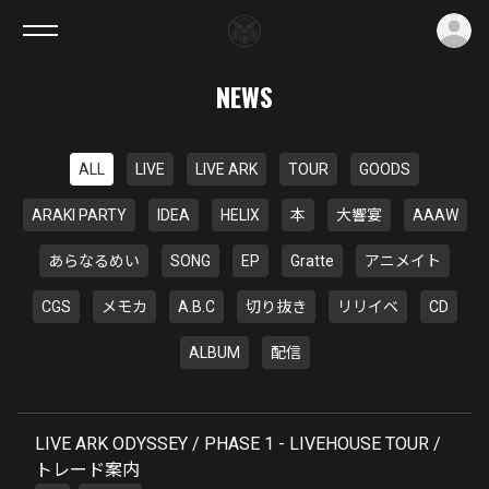
ロ
NEWS
ALL
LIVE
LIVE ARK
TOUR
GOODS
ARAKI PARTY
IDEA
HELIX
本
大響宴
AAAW
あらなるめい
SONG
EP
Gratte
アニメイト
CGS
メモカ
A.B.C
切り抜き
リリイベ
CD
ALBUM
配信
LIVE ARK ODYSSEY / PHASE 1 - LIVEHOUSE TOUR /
トレード案内