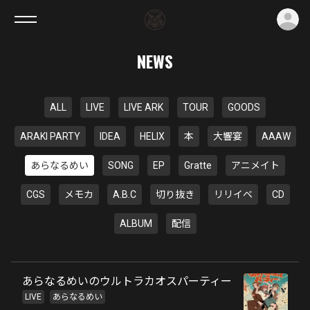
ロ
NEWS
ALL
LIVE
LIVE ARK
TOUR
GOODS
ARAKI PARTY
IDEA
HELIX
本
大響宴
AAAW
あらなるめい
SONG
EP
Gratte
アニメイト
CGS
メモカ
A.B.C
切り抜き
リリイベ
CD
ALBUM
配信
あらなるめいのウルトラカオスパーティー
LIVE
あらなるめい