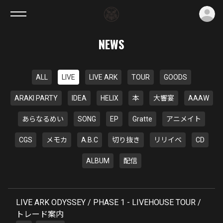
ロ
NEWS
ALL
LIVE
LIVE ARK
TOUR
GOODS
ARAKI PARTY
IDEA
HELIX
本
大響宴
AAAW
あらなるめい
SONG
EP
Gratte
アニメイト
CGS
メモカ
A.B.C
切り抜き
リリイベ
CD
ALBUM
配信
LIVE ARK ODYSSEY / PHASE 1 - LIVEHOUSE TOUR /
トレード案内