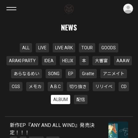
ロ
NEWS
ALL
LIVE
LIVE ARK
TOUR
GOODS
ARAKI PARTY
IDEA
HELIX
本
大響宴
AAAW
あらなるめい
SONG
EP
Gratte
アニメイト
CGS
メモカ
A.B.C
切り抜き
リリイベ
CD
ALBUM
配信
新作EP『ANY AND ALL WIND』発売決
定！！！