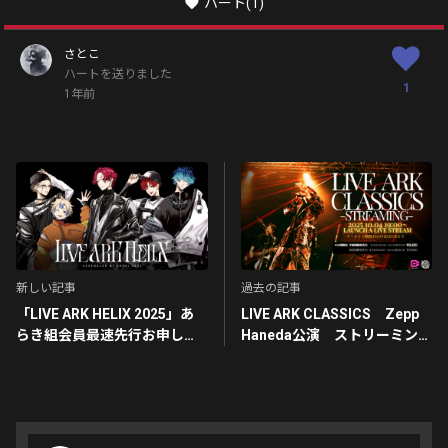
ハート
(1)
さとこ
ハートを送りました
1
1年前
新しい記事
過去の記事
「LIVE ARK HELIX 2025」あ
LIVE ARK CLASSICS Zepp
らき組会員最速先行お申し込
Haneda公演 ストリーミング
みはこちら！
配信決定！！