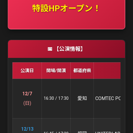
特設HPオープン！
📅 【公演情報】
公演日
開場/開演
都道府県
会場
12/7
愛知
COMTEC PORTBA
16:30 / 17:30
(日)
12/13