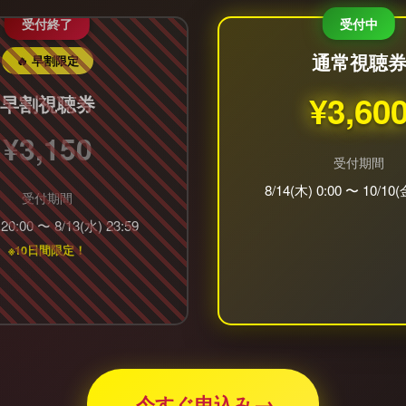
通常視聴
🔥 早割限定
¥3,60
早割視聴券
¥3,150
受付期間
8/14(木) 0:00 〜 10/10(
受付期間
 20:00 〜 8/13(水) 23:59
※10日間限定！
→
今すぐ申込み