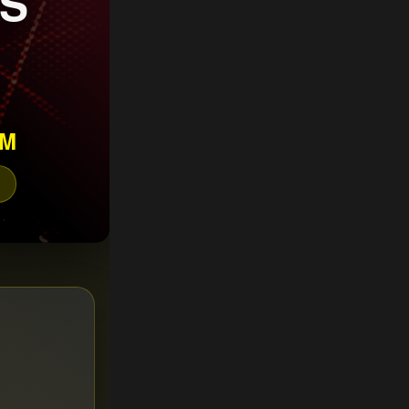
CS
AM