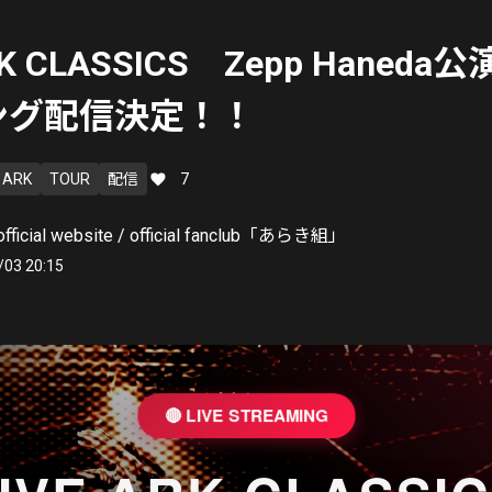
RK CLASSICS Zepp Haned
ング配信決定！！
E ARK
TOUR
配信
7
ficial website / official fanclub「あらき組」
/03 20:15
🔴 LIVE STREAMING