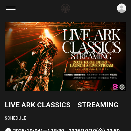
ロ
LIVE ARK CLASSICS STREAMING
SCHEDULE
2025/10/04(土) 18:30 - 2025/10/10(金) 23:59