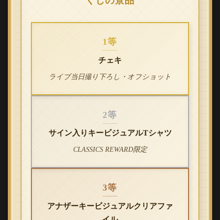
くじの景品
1等
チェキ
ライブ当日撮り下ろし・オフショット
2等
サイン入りキービジュアルTシャツ
CLASSICS REWARD限定
3等
アナザーキービジュアルクリアファ
イル