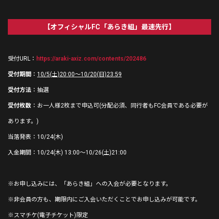
【オフィシャルFC「あらき組」最速先行】
受付URL：
https://araki-axiz.com/contents/202486
受付期間
：
10/5(土)20:00～10/20(日)23:59
受付方法
：抽選
受付枚数
：お一人様2枚まで申込可(分配必須、同行者もFC会員である必要が
あります。)
当落発表：10/24(木)
入金期間：10/24(木) 13:00〜10/26(土)21:00
※お申し込みには、「あらき組」への入会が必要となります。
※非会員の方も、期限内にご入会いただくことでお申し込みが可能です。
※スマチケ(電子チケット)限定