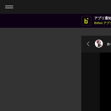
アプリ通
Bitfan 
あら