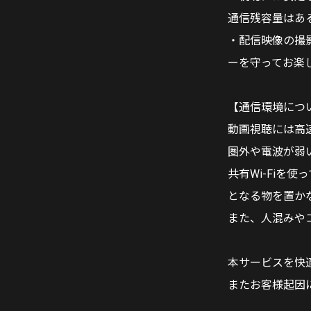
通信残容量はあ
・配信映像の撮
ーを守ってお楽
【通信環境につ
動画視聴には高
圏外や電波が弱
共有Wi-Fiを
となる物を置か
また、人混みや
本サービスを快
またお客様起因