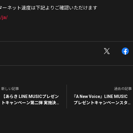
ターネット速度は下記よりご確認いただけます
/ja/
新しい記事
過去の記事
【あらき LINE MUSICプレゼン
『A New Voice』LINE MUSIC
トキャンペーン第二弾 実施決
プレゼントキャンペーンスター
定！】
ト！！