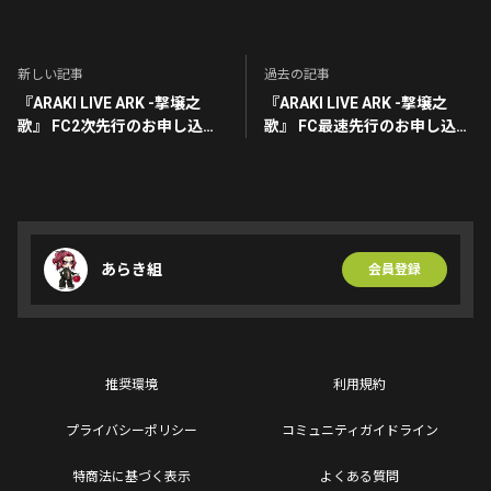
あらこ
ハートを送りました
新しい記事
過去の記事
1
4年前
『ARAKI LIVE ARK -撃壌之
『ARAKI LIVE ARK -撃壌之
歌』 FC2次先⾏のお申し込み
歌』 FC最速先⾏のお申し込み
はこちら
はこちら
あらこ
ハートを送りました
1
4年前
ゆかこ
あらき組
会員登録
ハートを送りました
1
4年前
推奨環境
利用規約
プライバシーポリシー
コミュニティガイドライン
特商法に基づく表示
よくある質問