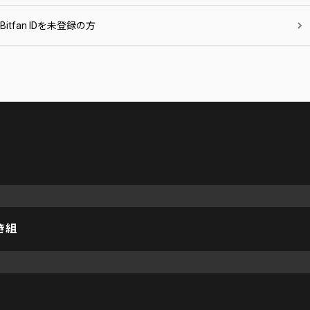
Bitfan IDを未登録の方
き組