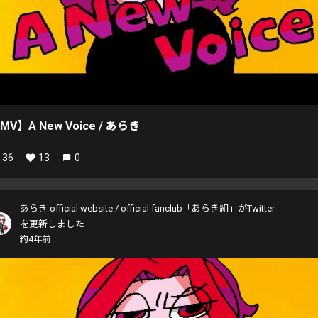
MV】A New Voice / あらき
36
13
0
あらき official website / official fanclub「あらき組」がTwitter
を更新しました
約4年前