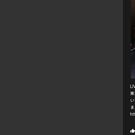
L
東
い
ま
ht