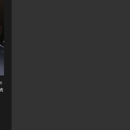
️
続
、