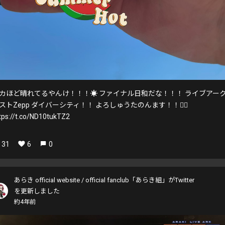
カほど晴れてるやんけ！！！☀️ ファイナル日和だな！！！ ライブアー
ストZepp ダイバーシティ！！ よろしゅうたのんます！！❤️‍🔥
tps://t.co/ND10tukTZ2
31
6
0
あらき official website / official fanclub「あらき組」がTwitter
を更新しました
約4年前