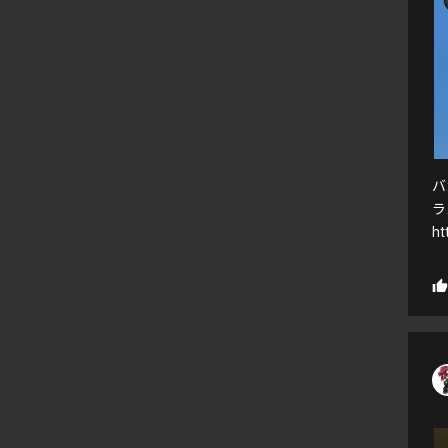
バ
ラ
ht