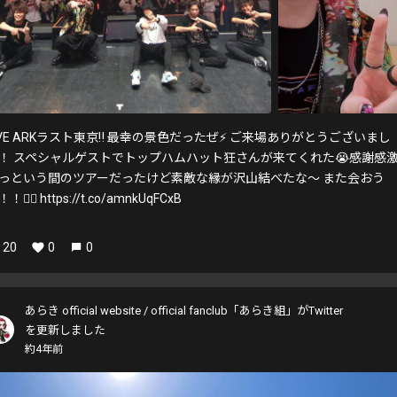
IVE ARKラスト東京‼️ 最幸の景色だったぜ⚡️ ご来場ありがとうございまし
！ スペシャルゲストでトップハムハット狂さんが来てくれた😭感謝感激⚡
っという間のツアーだったけど素敵な縁が沢山結べたな〜 また会おう
！❤️‍🔥 https://t.co/amnkUqFCxB
20
0
0
あらき official website / official fanclub「あらき組」がTwitter
を更新しました
約4年前