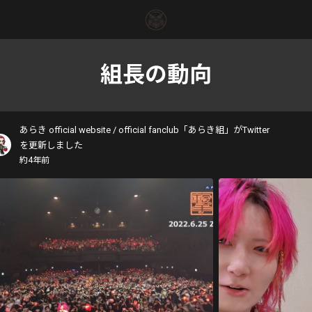
組長の動向
あらき official website / official fanclub「あらき組」がTwitter
を更新しました
約4年前