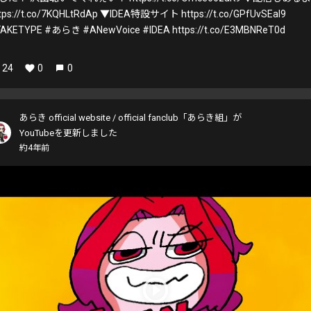
tps://t.co/7KQHLtRdAp ▼IDEA特設サイト https://t.co/GPfUvSEaI9
AKETYPE #あらき #ANewVoice #IDEA https://t.co/E3MBNReT0d
24
0
0
あらき official website / official fanclub「あらき組」が
YouTubeを更新しました
約4年前