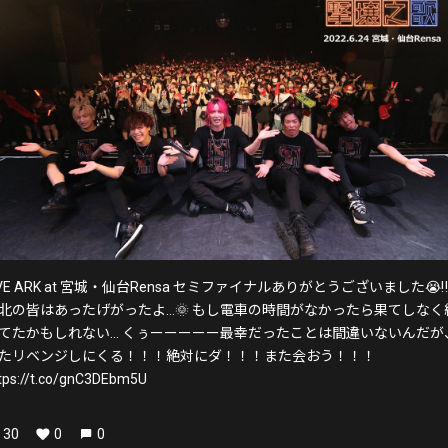
IVE ARK at 宮城・仙台Rensa セミファイナルありがとうございました😭‼️‼
北の皆はあったげがったよ…🌞 もし電車の時間がなかったら果てしなく
てたかもしれない… くぅーーーーー最幸だったことは間違いないんだが
たリベンジしにくる！！！絶対にダ！！！また会おう！！！
tps://t.co/gnC3DEbm5U
30
0
0