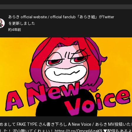
あらき official website / official fanclub「あらき組」がTwitter
を更新しました
約4年前
めまして FAKE TYPE.さん書き下ろし A New Voice / あらき MV投稿い
した！ 沢山聴いてくれぇい！ https://t.co/Omce66zaK9 ▼配信もあるよ