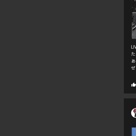
L
た
あ
ぜ！