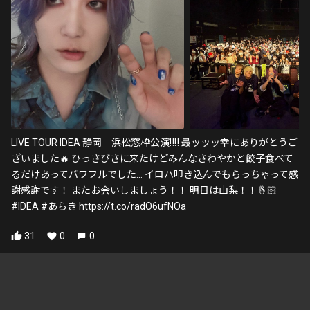
LIVE TOUR IDEA 静岡 浜松窓枠公演‼️‼️ 最ッッッ幸にありがとうご
ざいました🔥 ひっさびさに来たけどみんなさわやかと餃子食べて
るだけあってパワフルでした… イロハ叩き込んでもらっちゃって感
謝感謝です！ またお会いしましょう！！ 明日は山梨！！🤞🏻
#IDEA #あらき https://t.co/radO6ufNOa
31
0
0