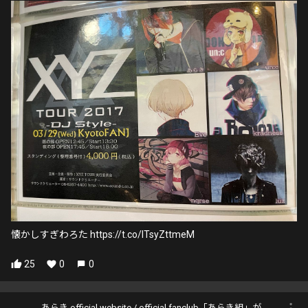
懐かしすぎわろた https://t.co/ITsyZttmeM
25
0
0
あらき official website / official fanclub「あらき組」が