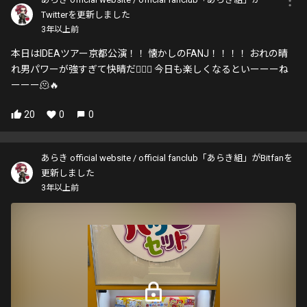
Twitterを更新しました
3年以上前
本日はIDEAツアー京都公演！！ 懐かしのFANJ！！！！ おれの晴
れ男パワーが強すぎて快晴だ🤦🏻‍♂️ 今日も楽しくなるといーーーね
ーーー🫠🔥
20
0
0
あらき official website / official fanclub「あらき組」がBitfanを
更新しました
3年以上前