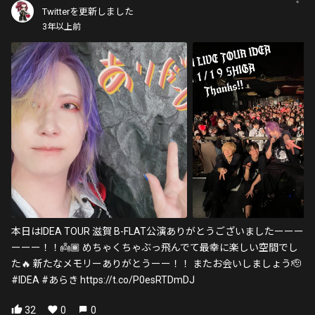
Twitterを更新しました
3年以上前
本日はIDEA TOUR 滋賀 B-FLAT公演ありがとうございましたーーー
ーーー！！👼🏾 めちゃくちゃぶっ飛んでて最幸に楽しい空間でし
た🔥 新たなメモリーありがとうーー！！ またお会いしましょう🫡
#IDEA #あらき https://t.co/P0esRTDmDJ
32
0
0