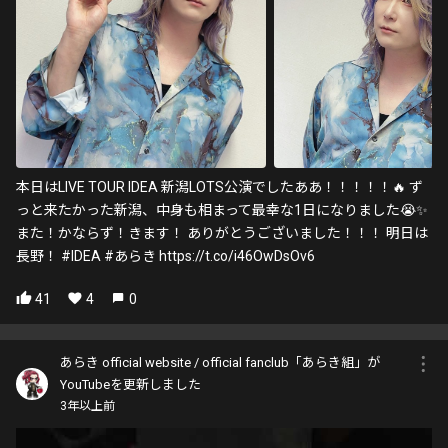
本日はLIVE TOUR IDEA 新潟LOTS公演でしたああ！！！！！🔥 ず
っと来たかった新潟、中身も相まって最幸な1日になりました😭✨
また！かならず！きます！ ありがとうございました！！！ 明日は
長野！ #IDEA #あらき https://t.co/i46OwDsOv6
41
4
0
あらき official website / official fanclub「あらき組」が
YouTubeを更新しました
3年以上前