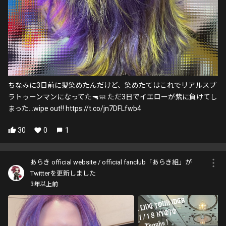
ちなみに3日前に髪染めたんだけど、染めたてはこれでリアルスプ
ラトゥーンマンになってた🔫🧼 ただ3日でイエローが紫に負けてし
まった…wipe out‼️ https://t.co/jn7DFLfwb4
30
0
1
あらき official website / official fanclub「あらき組」が
Twitterを更新しました
3年以上前