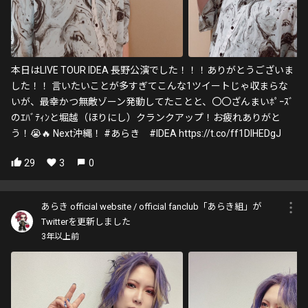
本日はLIVE TOUR IDEA 長野公演でした！！！ありがとうございま
した！！ 言いたいことが多すぎてこんな1ツイートじゃ収まらな
いが、最幸かつ無敵ゾーン発動してたことと、〇〇ざんまいﾎﾟｰｽﾞ
のｴﾊﾞﾃｨﾝと堀越（ほりにし）クランクアップ！お疲れありがと
う！😭🔥 Next沖縄！ #あらき #IDEA https://t.co/ff1DlHEDgJ
29
3
0
あらき official website / official fanclub「あらき組」が
Twitterを更新しました
3年以上前