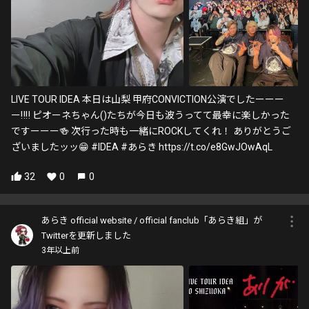
LIVE TOUR IDEA 本日は山梨 甲府CONVICTION公演でしたーーー
ー‼️‼️ ピオーネちゃん()たちが今日も波うってて最幸に楽しかった
ですーーー🍻 次行った時も一緒にROCKしてくれ！ ありがとうご
ざいましたッッ😁 #IDEA #あらき https://t.co/e8GwJOwAqL
32
0
0
あらき official website / official fanclub「あらき組」が
Twitterを更新しました
3年以上前