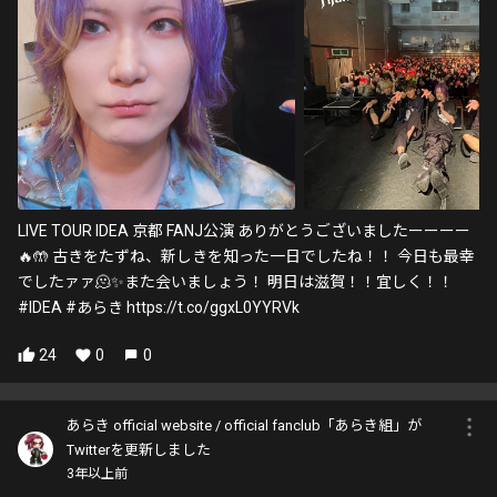
LIVE TOUR IDEA 京都 FANJ公演 ありがとうございましたーーーー
🔥🤲 古きをたずね、新しきを知った一日でしたね！！ 今日も最幸
でしたァァ🫠✨また会いましょう！ 明日は滋賀！！宜しく！！
#IDEA #あらき https://t.co/ggxL0YYRVk
24
0
0
あらき official website / official fanclub「あらき組」が
Twitterを更新しました
3年以上前