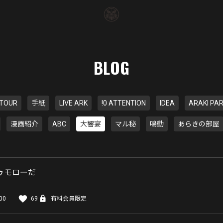
BLOG
TOUR
手紙
LIVE ARK
!0 ATTENTION
IDEA
ARAKI PA
漫画紹介
ABC
大響宴
マル秘
鳴動
あらきの部屋
ゥモローだ
00
69
有料会員限定