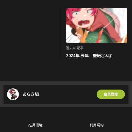
過去の記事
2024年 辰年 壁紙①&②
あらき組
会員登録
推奨環境
利用規約